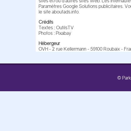
sites et/ou d’autres sites Web. Les internautes
Paramètres Google Solutions publicitaires. Vous
le site aboutads.info.
Crédits
Textes : OutilsTV
Photos : Pixabay
Hébergeur
OVH - 2 rue Kellermann - 59100 Roubaix - Fra
© Park