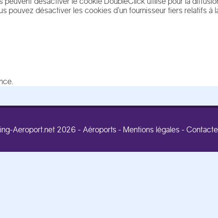
 peuvent désactiver le cookie DoubleClick utilisé pour la diffusio
 pouvez désactiver les cookies d’un fournisseur tiers relatifs à la
nce.
ing-Aeroport.net 2026 -
Aéroports
-
Mentions légales
-
Contacte