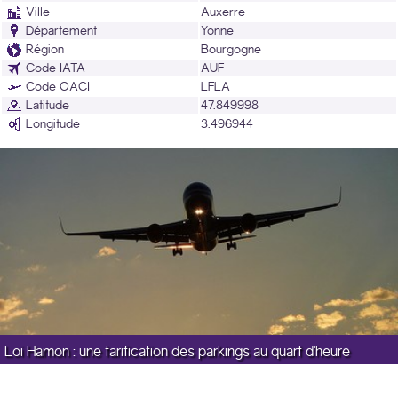
Ville
Auxerre
Département
Yonne
Région
Bourgogne
Code IATA
AUF
Code OACI
LFLA
Latitude
47.849998
Longitude
3.496944
Loi Hamon : une tarification des parkings au quart d'heure